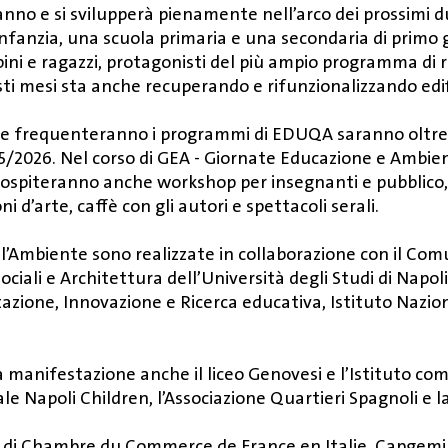
no e si svilupperà pienamente nell’arco dei prossimi du
’infanzia, una scuola primaria e una secondaria di primo
bini e ragazzi, protagonisti del più ampio programma di
sti mesi sta anche recuperando e rifunzionalizzando ed
 che frequenteranno i programmi di EDUQA saranno oltre
25/2026. Nel corso di GEA - Giornate Educazione e Ambien
 ospiteranno anche workshop per insegnanti e pubblico, l
ni d’arte, caffè con gli autori e spettacoli serali.
l’Ambiente sono realizzate in collaborazione con il Comun
ociali e Architettura dell’Università degli Studi di Napo
azione, Innovazione e Ricerca educativa, Istituto Nazion
a manifestazione anche il liceo Genovesi e l’Istituto com
le Napoli Children, l’Associazione Quartieri Spagnoli e l
orto di Chambre du Commerce de France en Italie, Capgemini