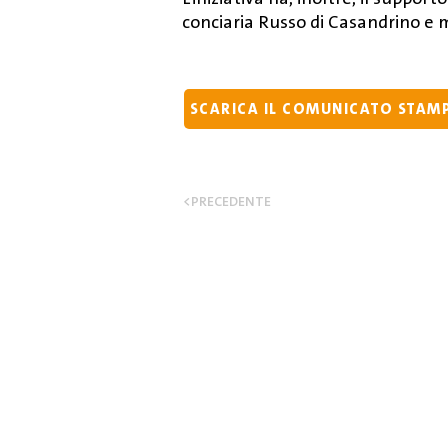
conciaria Russo di Casandrino e mo
SCARICA IL COMUNICATO STAM
<PRECEDENTE
Giornate Educazione
Ambiente
Via Portacarrese a Montecalv
+39 328 421 84 05
info@giornateeducazioneamb