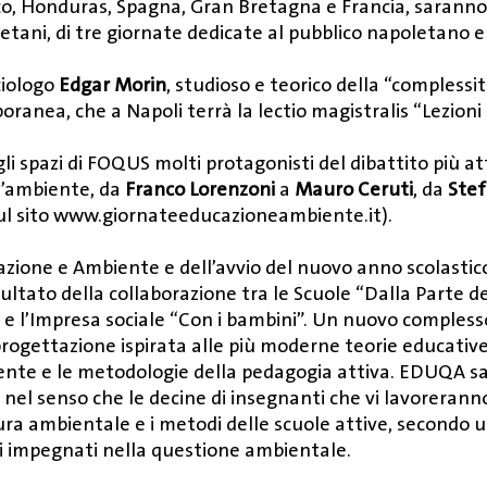
co, Honduras, Spagna, Gran Bretagna e Francia, saranno 
letani, di tre giornate dedicate al pubblico napoletano e
ociologo
Edgar Morin
, studioso e teorico della “complessit
ranea, che a Napoli terrà la lectio magistralis “Lezioni 
li spazi di FOQUS molti protagonisti del dibattito più at
ll’ambiente, da
Franco Lorenzoni
a
Mauro Ceruti
, da
Stef
l sito
www.giornateeducazioneambiente.it
).
zione e Ambiente e dell’avvio del nuovo anno scolastico,
isultato della collaborazione tra le Scuole “Dalla Parte 
l’Impresa sociale “Con i bambini”. Un nuovo complesso 
rogettazione ispirata alle più moderne teorie educativ
te e le metodologie della pedagogia attiva. EDUQA sarà
nel senso che le decine di insegnanti che vi lavoreran
tura ambientale e i metodi delle scuole attive, second
iani impegnati nella questione ambientale.