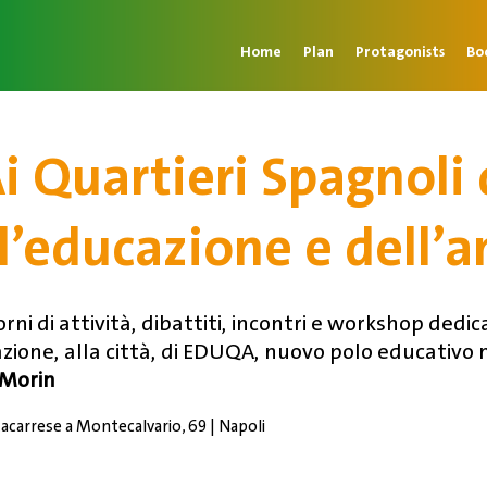
Home
Plan
Protagonists
Bo
i Quartieri Spagnoli 
l’educazione e dell’
ni di attività, dibattiti, incontri e workshop dedic
ione, alla città, di EDUQA, nuovo polo educativo ne
 Morin
tacarrese a Montecalvario, 69 | Napoli