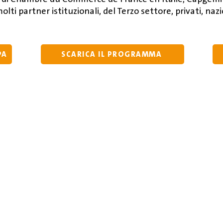
lti partner istituzionali, del Terzo settore, privati, nazi
PA
SCARICA IL PROGRAMMA
ario, 69, 80134 Naples NA
iente.it