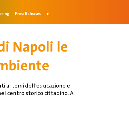
oking
Press Releases
+
di Napoli le
ambiente
ati ai temi dell’educazione e
l centro storico cittadino. A