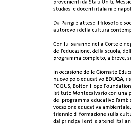
provenienti da Stati Uniti, Messi
studiosi e docenti italiani e napo
Da Parigi è atteso il filosofo e s
autorevoli della cultura contempo
Con lui saranno nella Corte e neg
dell’educazione, della scuola, de
programma completo, a breve, su
In occasione delle Giornate Educa
nuovo polo educativo
EDUQA
, r
FOQUS, Bolton Hope Foundation e 
Istituto Montecalvario con una p
del programma educativo l’ambien
vocazione educativa ambientale, 
triennio di formazione sulla cul
dai principali enti e atenei ital